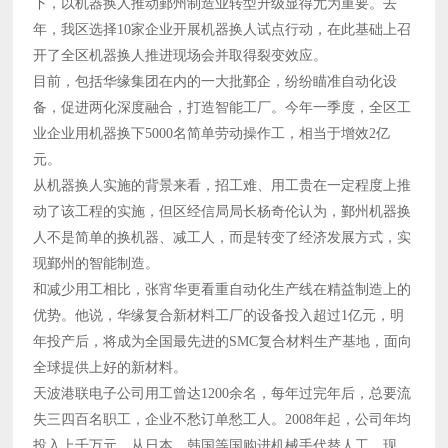
下，以机器换人推动鄞州制造业转型升级显得尤为重要。去
年，我区选择10家企业开展机器换人试点行动，在此基础上召
开了全区机器换人推进现场会并取得裂变效应。
目前，包括华缘集团在内的一大批鄞企，纷纷瞄准自动化设
备，促进两化深度融合，打造智能工厂。今年一季度，全区工
业企业用机器换下5000名简单劳动操作工，相当于增效2亿
元。
从机器换人实施的背景来看，招工难、用工贵在一定程度上推
动了该工程的实施，但区经信局局长杨奇伦认为，鄞州机器换
人不是简单的换机器、减工人，而是转变了经济发展方式，实
现鄞州的智能制造。
和减少用工相比，张宵华更看重自动化生产线在精益制造上的
优势。他说，华缘复合新材料工厂的设备投入超过1亿元，明
年投产后，将成为全国最先进的SMC复合材料生产基地，面向
全球提供上好的新材料。
天波港联电子公司用工曾达1200余名，每年过完年后，总要流
失三四百名职工，企业不愁订单愁工人。2008年起，公司年均
投入上千万元，从日本、韩国等国购进机械手代替人工。现