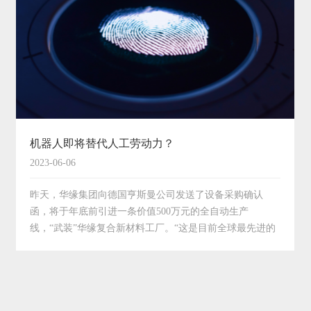
机器人即将替代人工劳动力？
2023-06-06
昨天，华缘集团向德国亨斯曼公司发送了设备采购确认
函，将于年底前引进一条价值500万元的全自动生产
线，“武装”华缘复合新材料工厂。“这是目前全球最先进的
SMC复合材料生产线，年产2万吨，只需5名工人。”董事长
张宵华说。在全球智能制造、德国工业4.0和“中国制造
2025”提出…