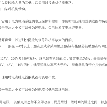
用以反映输入量的高低，后者用以接通或切断电路。
变由某种机构带动。
，它用于电力拖动系统的电压保护和控制，使用时电压继电器的线圈与负
吸合电压大小又可以分为过电压、欠电压和零电压继电器。
断开容量，以达到分配控制信号和功率放大的目的。
，一般在3~4对以上，触点形式常采用桥形触点(与接触器辅助触点相同)
27V、220V及380V五种。继电器有八对触点，额定电流为5A，最高操作频
24V、48V、110V四种，线圈消耗功率不大于3W，继电器具有带公共触
，使用时电流继电器的线圈与负载串联。
吸合电流大小又可以分为过电流和低电流继电器。
开电源)，其触点状态并不立即改变，而是经过一段时间的延迟之间，触