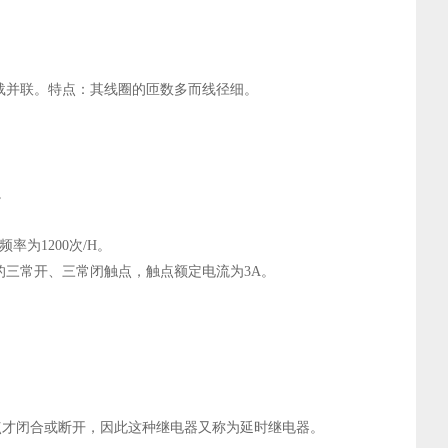
载并联。特点：其线圈的匝数多而线径细。
。
率为1200次/h。
点的三常开、三常闭触点，触点额定电流为3A。
点才闭合或断开，因此这种继电器又称为延时继电器。